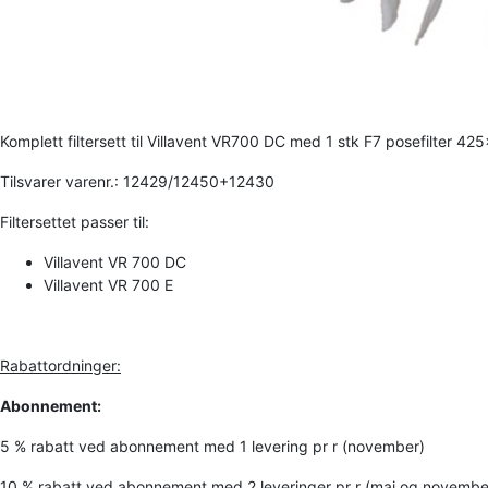
Komplett filtersett til Villavent VR700 DC med 1 stk F7 posefilte
Tilsvarer varenr.: 12429/12450+12430
Filtersettet passer til:
Villavent VR 700 DC
Villavent VR 700 E
Rabattordninger:
Abonnement:
5 % rabatt ved abonnement med 1 levering pr r (november)
10 % rabatt ved abonnement med 2 leveringer pr r (mai og novembe