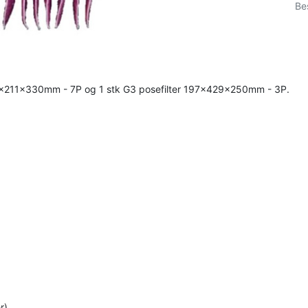
Be
r 425x211x330mm - 7P og 1 stk G3 posefilter 197x429x250mm - 3P.
r)