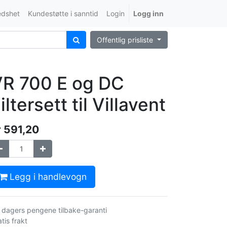
edshet
Kundestøtte i sanntid
Login
Logg inn
Offentlig prisliste
R 700 E og DC
iltersett til Villavent
r
591,20
Legg i handlevogn
 dagers pengene tilbake-garanti
tis frakt