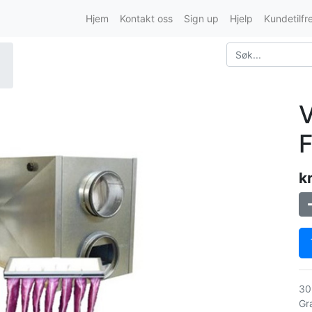
Hjem
Kontakt oss
Sign up
Hjelp
Kundetilfr
V
F
k
30
Gra